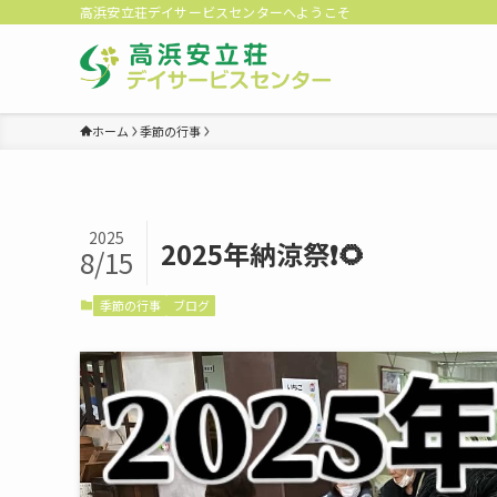
高浜安立荘デイサービスセンターへようこそ
ホーム
季節の行事
2025
2025年納涼祭❗️🌻
8/15
季節の行事
ブログ