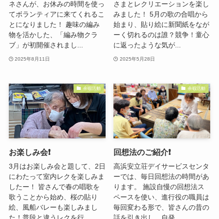
ネさんが、お休みの時間を使っ
さまとレクリエーションを楽し
てボランティアに来てくれるこ
みました！ 5月の歌の合唱から
とになりました！ 趣味の編み
始まり、貼り絵に新聞紙をなが
物を活かした、「編み物クラ
ーく切れるのは誰？競争！童心
ブ」が初開催されまし...
に返ったような気が...
2025年8月11日
2025年5月28日
余暇活動
余暇活動
お楽しみ会❗️
回想法のご紹介❗️
3月はお楽しみ会と題して、2日
高浜安立荘デイサービスセンタ
にわたって室内レクを楽しみま
ーでは、毎日回想法の時間があ
したー！ 皆さんで春の唱歌を
ります。 施設自慢の回想法ス
歌うことから始め、桜の貼り
ペースを使い、進行役の職員は
絵、風船バレーも楽しみまし
毎回変わる形で、皆さんの昔の
た！普段と違うレクを行...
話を引き出し、自発...