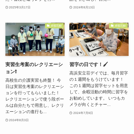
2025年3月17日
2024年8月13日
余暇活動
余暇活動
実習生考案のレクリエーシ
習字の日です！🖌️
ョン❗️
高浜安立荘デイでは、毎月習字
の１週間をもうけています！
高校生の介護実習も終盤！ 今
この１週間は習字セットを用意
日は実習生考案のレクリエーシ
して、余暇活動の時間に習字を
ョンを行ってもらいました！
お勧めしています。 いつもカ
レクリエーションで使う段ボー
メラが向くとチャー...
ルは自分たちで用意し、レクリ
エーションの進行も...
2024年7月9日
2024年8月3日