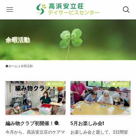
余暇活動
ホーム
余暇活動
余暇活動
余暇活動
編み物クラブ初開催！🧶
5月お楽しみ会❗️
今月から、高浜安立荘のケアマ
お楽しみ会と題して、2日間皆